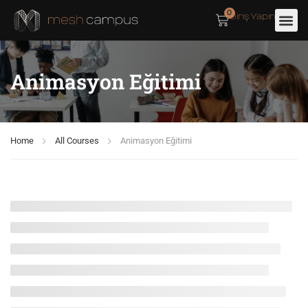
0
Giriş Yapın
Animasyon Eğitimi
Home
All Courses
Animasyon Eğitimi