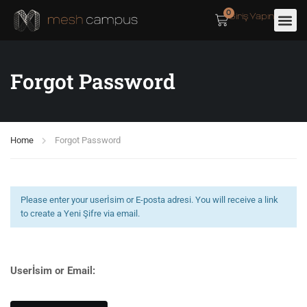
0
Giriş Yapın
Forgot Password
Home
Forgot Password
Please enter your userİsim or E-posta adresi. You will receive a link
to create a Yeni Şifre via email.
Userİsim or Email: