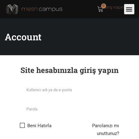
0
Giriş Yapın
Account
Site hesabınızla giriş yapın
Beni Hatırla
Parolanızı mı
unuttunuz?