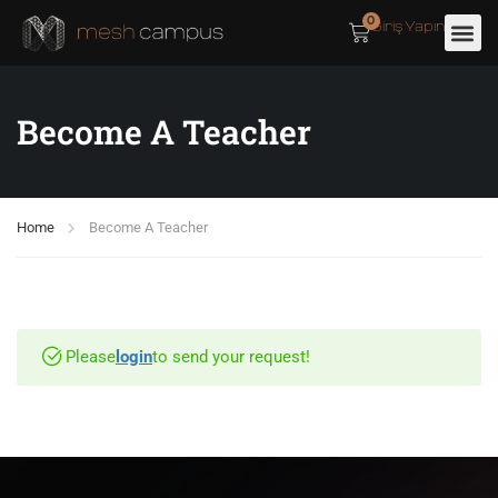
0
Giriş Yapın
Become A Teacher
Home
Become A Teacher
Please
login
to send your request!